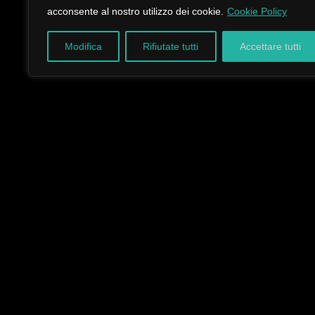
acconsente al nostro utilizzo dei cookie.
Cookie Policy
Modifica
Rifiutate tutti
Accettare tutti
Iscr
+39 0112217760
Viale Gandhi 3, 10051 Avigliana (TO) Italia